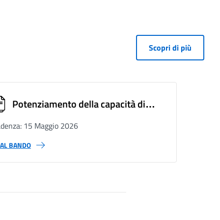
Scopri di più
Potenziamento della capacità di
conoscenza situazionale e dello
denza: 15 Maggio 2026
scambio di informazioni per la
 AL BANDO
gestione integrata delle frontiere
esterne