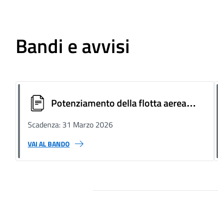
Bandi e avvisi
Potenziamento della flotta aerea
nazionale impegnata in attività di
Scadenza: 31 Marzo 2026
sorveglianza e pattugliamento delle
VAI AL BANDO
frontiere esterne dell’UE (2°
edizione)