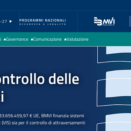
1-27
i
Governance
Comunicazione
Valutazione
o di
Newsroom
ianza
Scaffale editoriale
ntrollo delle
gramma
Identità visiva
i contatto
Video e multimedia
i
Eventi e workshop
Spazio Beneficiari
Governance
Comunicazione
633.656.459,97 € UE, BMVI finanzia sistemi
ti (VIS) sia per il controllo di attraversamenti