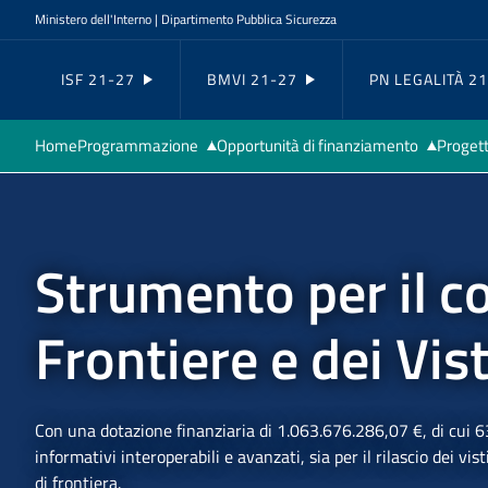
Navigazione principale
Salta al contenuto principale
Ministero dell'Interno | Dipartimento Pubblica Sicurezza
ISF 21-27
BMVI 21-27
PN LEGALITÀ 2
Home
Programmazione
Opportunità di finanziamento
Progett
Il Programma
Calendario
I progetti
Comitat
Sistema di Gestione e
Tutte le opportunità
Elenco operazioni
sorvegl
Strumento per il co
Controllo
Organi
Stato di attuazione
Punto d
Frontiere e dei Vist
Sistema Informativo
SGSL
I beneficiari
Con una dotazione finanziaria di 1.063.676.286,07 €, di cui 
informativi interoperabili e avanzati, sia per il rilascio dei vis
di frontiera.