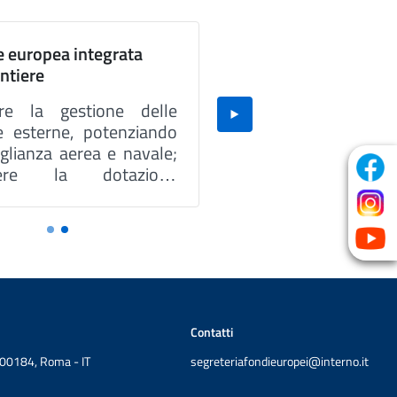
e europea integrata
ontiere
are la gestione delle
re esterne, potenziando
glianza aerea e navale;
scere la dotazione
ica e le competenze del
le presso gli Uffici di
iera; assicurare
perabilità tra i Sistemi
tivi dell’UE per una
re condivisione dei
 tra le diverse Autorità.
Contatti
, 00184, Roma - IT
segreteriafondieuropei@interno.it