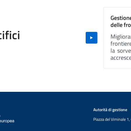
Gestion
delle fr
ifici
Miglior
frontie
la sorve
accre
tecnolog
persona
front
l’intero
Informa
miglio
risultati
Autorità di gestione
Piazza del Viminale 1