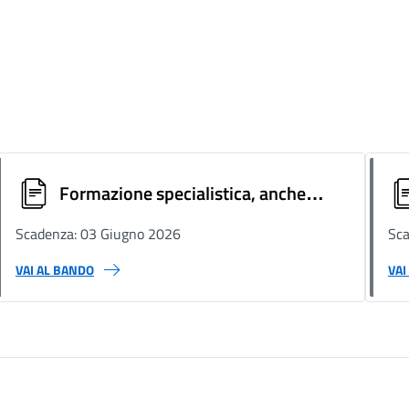
Formazione specialistica, anche
all’estero, per il personale impiegato
Scadenza: 03 Giugno 2026
Sca
nelle attività di sorveglianza delle
VAI AL BANDO
VAI
frontiere esterne dell'UE, compreso
l’ambito EBCG