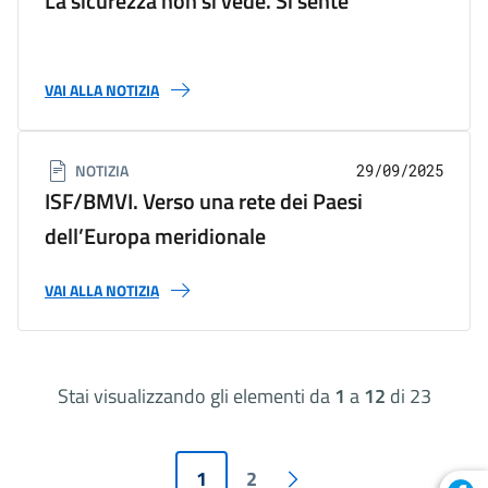
La sicurezza non si vede. Si sente
VAI ALLA NOTIZIA
NOTIZIA
29/09/2025
ISF/BMVI. Verso una rete dei Paesi
dell’Europa meridionale
VAI ALLA NOTIZIA
Stai visualizzando gli elementi da
1
a
12
di 23
Paginazione
Pagina attuale
Pagina
1
2
Pagina successiva