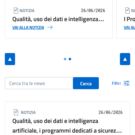
NOTIZIA
N
26/06/2026
Qualità, uso dei dati e intelligenza
I Pr
artificiale, i programmi dedicati a
Sicu
VAI ALLA NOTIZIA
VAI A
sicurezza e legalità al forum PA
Mini
202
Cerca
Filtri
NOTIZIA
26/06/2026
Qualità, uso dei dati e intelligenza
artificiale, i programmi dedicati a sicurezza