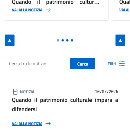
Quando il patrimonio culturale
Qual
arti
impara a difendersi
VAI ALLA NOTIZIA
VAI A
sicu
Cerca
Filtri
NOTIZIA
10/07/2026
Quando il patrimonio culturale impara a
difendersi
VAI ALLA NOTIZIA