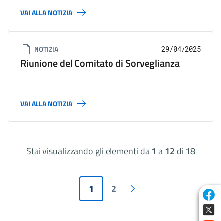
VAI ALLA NOTIZIA
NOTIZIA
29/04/2025
Riunione del Comitato di Sorveglianza
VAI ALLA NOTIZIA
Stai visualizzando gli elementi da
1
a
12
di 18
Paginazione
Pagina attuale
Pagina
1
2
Pagina successiva